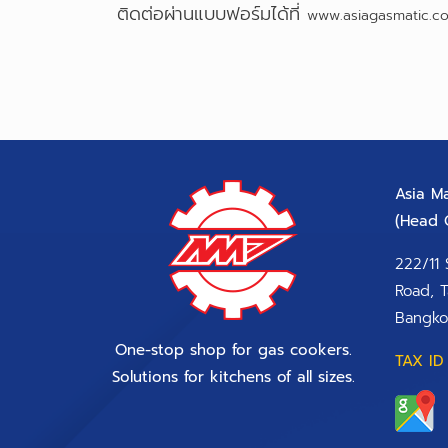
ติดต่อผ่านแบบฟอร์มได้ที่
www.asiagasmatic.c
Asia Ma
(Head O
222/11 
Road, T
Bangko
One-stop shop for gas cookers.
TAX ID 
Solutions for kitchens of all sizes.