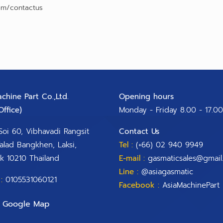
om/contactus
chine Part Co.,Ltd.
Opening hours
ffice)​
Monday - Friday 8.00 - 17.00
Soi 60, Vibhavadi Rangsit
Contact Us
alad Bangkhen, Laksi,
Tel :
(+66) 02 940 9949
k 10210 Thailand
E-mail :
gasmaticsales@gmail
Line :
@asiagasmatic
:
0105531060121
Facebook :
AsiaMachinePart
Google Map