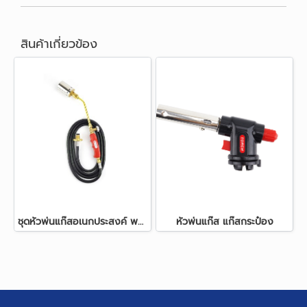
สินค้าเกี่ยวข้อง
ชุดหัวพ่นแก๊สอเนกประสงค์ พร้อมสาย ยี่ห้อ แก๊สเมติก (GASMATIC)
หัวพ่นแก๊ส แก๊สกระป๋อง