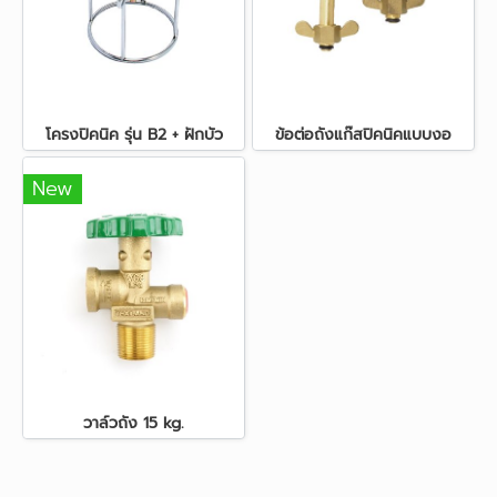
โครงปิคนิค รุ่น B2 + ฝักบัว
ข้อต่อถังแก๊สปิคนิคแบบงอ
New
วาล์วถัง 15 kg.