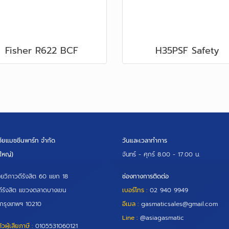
Fisher R622 BCF
H35PSF Safety
เซียแมชชีนพาร์ท จำกัด
วันและเวลาทำการ
ใหญ่)
จันทร์ - ศุกร์
8.00 - 17.00 น.
ยวิภาวดีรังสิต 60 แยก 18
ช่องทางการติดต่อ
ีรังสิต แขวงตลาดบางเขน
เบอร์โทร :
02 940 9949
่ กรุงเทพฯ 10210
อีเมล :
gasmaticsales@gmail.com
Line :
@asiagasmatic
วผู้เสียภาษี :
0105531060121