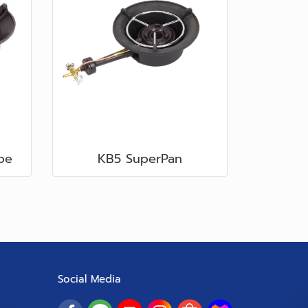
pe
KB5 SuperPan
Social Media