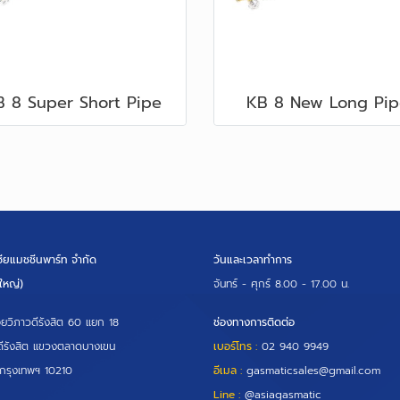
B 8 Super Short Pipe
KB 8 New Long Pip
เซียแมชชีนพาร์ท จำกัด
วันและเวลาทำการ
ใหญ่)
จันทร์ - ศุกร์
8.00 - 17.00 น.
ยวิภาวดีรังสิต 60 แยก 18
ช่องทางการติดต่อ
ีรังสิต แขวงตลาดบางเขน
เบอร์โทร :
02 940 9949
่ กรุงเทพฯ 10210
อีเมล :
gasmaticsales@gmail.com
Line :
@asiagasmatic