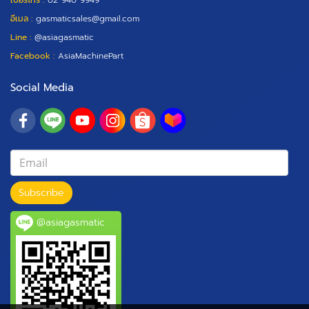
เบอร์โทร :
02 940 9949
อีเมล :
gasmaticsales@gmail.com
Line :
@asiagasmatic
Facebook :
AsiaMachinePart
Social Media
Subscribe
@asiagasmatic