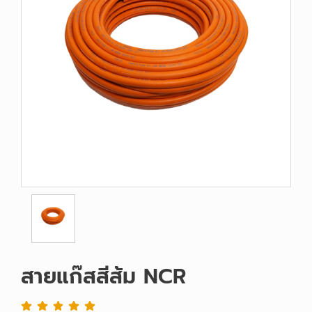
สายแก๊สสีส้ม NCR