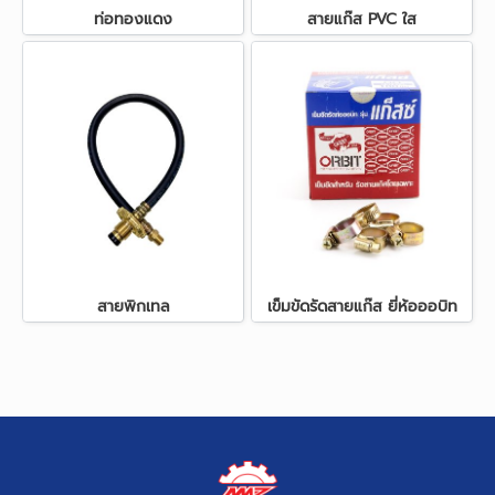
ท่อทองแดง
สายแก๊ส PVC ใส
สายพิกเทล
เข็มขัดรัดสายแก๊ส ยี่ห้อออบิท