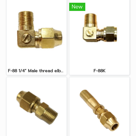
New
F-88 1/4” Male thread elbow fitting. Flare 5/16” with gas controller
F-88K