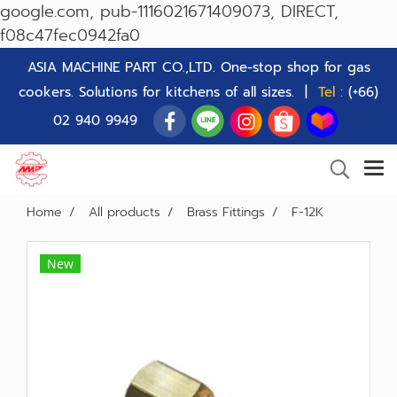
google.com, pub-1116021671409073, DIRECT,
f08c47fec0942fa0
ASIA MACHINE PART CO.,LTD. One-stop shop for gas
cookers. Solutions for kitchens of all sizes. |
Tel :
(+66)
02 940 9949
Home
All products
Brass Fittings
F-12K
New